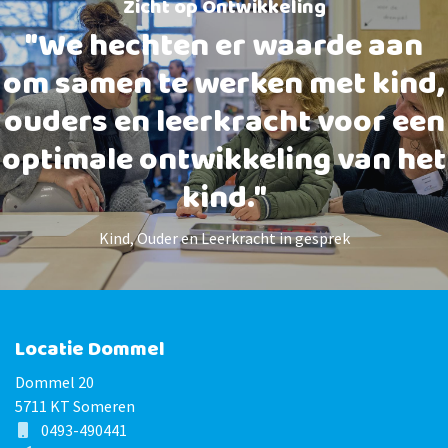
Zicht op Ontwikkeling
"We hechten er waarde aan
om samen te werken met kind,
ouders en leerkracht voor een
optimale ontwikkeling van het
kind."
Kind, Ouder en Leerkracht in gesprek
Locatie Dommel
Dommel 20
5711 KT Someren
0493-490441