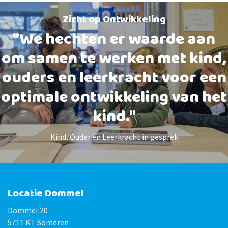
Zicht op Ontwikkeling
"We hechten er waarde aan
om samen te werken met kind,
ouders en leerkracht voor een
optimale ontwikkeling van het
kind."
Kind, Ouder en Leerkracht in gesprek
Locatie Dommel
Dommel 20
5711 KT Someren